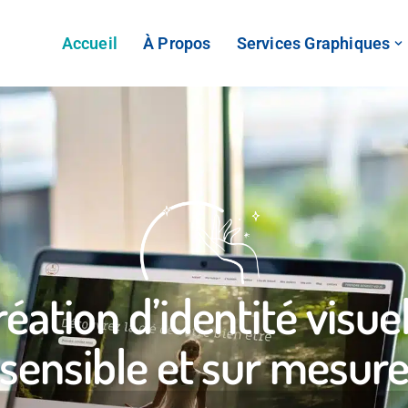
Accueil
À Propos
Services Graphiques
éation d’identité visue
sensible et sur mesur