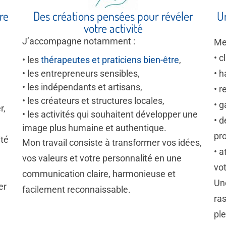
re
Des créations pensées pour révéler
U
votre activité
J’accompagne notamment :
Me
• c
• les
thérapeutes et praticiens bien-être
,
• les entrepreneurs sensibles,
• h
• les indépendants et artisans,
• r
• les créateurs et structures locales,
• 
r,
• les activités qui souhaitent développer une
• 
image plus humaine et authentique.
pro
ité
Mon travail consiste à transformer vos idées,
• a
vos valeurs et votre personnalité en une
vo
communication claire, harmonieuse et
Un
er
facilement reconnaissable.
ras
ple