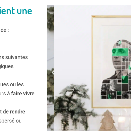
ient une
de :
ns suivantes
giques
ques ou les
urs à
faire vivre
t de
rendre
ispersé ou