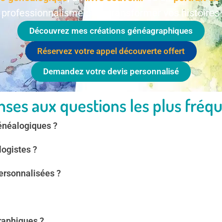
 professionnalisme pour transformer vos histoires
Découvrez mes créations généagraphiques
Réservez votre appel découverte offert
Demandez votre devis personnalisé
ses aux questions les plus fréq
généalogiques ?
logistes ?
ersonnalisées ?
raphiques ?