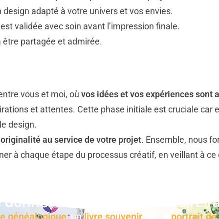
 design adapté à votre univers et vos envies.
est validée avec soin avant l’impression finale.
à être partagée et admirée.
 entre vous et moi, où
vos idées et vos expériences sont a
irations et attentes. Cette phase initiale est cruciale ca
 le design.
riginalité au service de votre projet
. Ensemble, nous fo
ner à chaque étape du processus créatif, en veillant à ce
 donner forme à votre histoire fa
re généalogique
, un
livre souvenir
ou un
portrait de