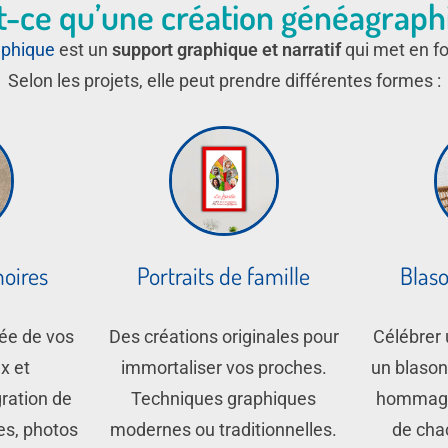
t-ce qu’une création généagraph
aphique
est un
support graphique et narratif
qui met en for
Selon les projets, elle peut prendre différentes formes :
oires
Portraits de famille
Blas
ée de vos
Des créations originales pour
Célébrer 
ux et
immortaliser vos proches.
un blason
ration de
Techniques graphiques
hommage 
es, photos
modernes ou traditionnelles.
de cha