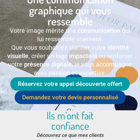
graphique qui vous
ressemble
Votre image mérite une
communication
qui
lui ressemble vraiment.
Que vous souhaitiez clarifier votre
identité
visuelle
, créer un
logo impactant
ou renforcer
votre
présence digitale
, je vous accompagne
avec passion et expertise.
Réservez votre appel découverte offert
Demandez votre devis personnalisé
Ils m’ont fait
confiance
Découvrez ce que mes clients