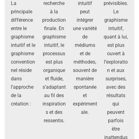
La
recherche
intuitif
prévisibles.
principale
à la
peut
Le
différence
production
intégrer
graphisme
entre le
finale. En
une variété
intuitif,
graphisme
graphisme
de
quant à lui,
intuitif et le
intuitif, le
médiums
est plus
graphisme
processus
et de
ouvert à
convention
est plus
méthodes,
l’exploratio
nel réside
organique
souvent de
n et aux
dans
et fluide,
manière
surprises,
l’approche
s’adaptant
spontanée
avec des
de la
au fil des
et
résultats
création :
inspiration
expériment
qui
s et des
ale.
peuvent
ressentis.
parfois
être
inattendus