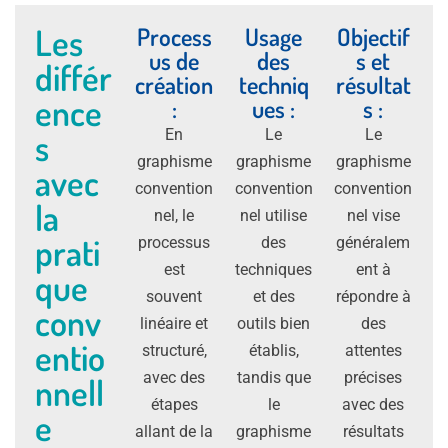
Les
Process
Usage
Objectif
us de
des
s et
différ
création
techniq
résultat
ence
:
ues :
s :
s
En
Le
Le
graphisme
graphisme
graphisme
avec
convention
convention
convention
la
nel, le
nel utilise
nel vise
prati
processus
des
généralem
est
techniques
ent à
que
souvent
et des
répondre à
conv
linéaire et
outils bien
des
entio
structuré,
établis,
attentes
avec des
tandis que
précises
nnell
étapes
le
avec des
e
allant de la
graphisme
résultats