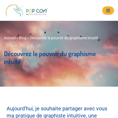
Aller
au
contenu
Accueil
»
Blog
»
Découvrez le pouvoir du graphisme intuitif
Découvrez le pouvoir du graphisme
intuitif
Aujourd’hui, je souhaite partager avec vous
ma pratique de graphiste intuitive, une