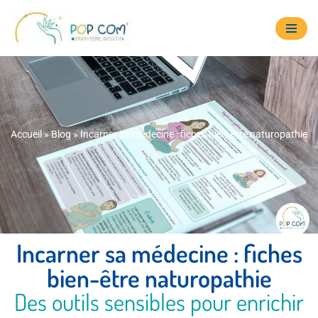
Aller
au
contenu
Accueil
»
Blog
»
Incarner sa médecine : fiches bien‑être naturopathie
Incarner sa médecine : fiches
bien-être naturopathie
Des outils sensibles pour enrichir