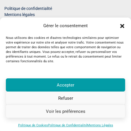
Politique de confidentialité
Mentions légales
© 2026 Pop com’ - graphisme intuitif
Gérer le consentement
Tous droits réservés
Nous utilisons des cookies et d'autres technologies similaires pour optimiser
votre expérience sur notre site et analyser notre trafic. Votre consentement nous
permet de traiter des données telles que votre comportement de navigation ou
des identifiants uniques. Vous pouvez accepter, refuser ou personnaliser vos
préférences à tout moment. Le refus ou le retrait du consentement peut limiter
certaines fonctionnalités du site.
Recevez des inspirations pour une
communication plus humaine
Accepter
Conseils en graphisme, identité visuelle, site internet et
communication sensible pour faire rayonner votre
Refuser
activité avec justesse.
Voir les préférences
Je m’inscris
Politique de Cookies
Politique de Confidentialité
Mentions Légales