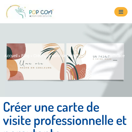
Aller
au
contenu
Accueil
»
Blog
»
Créer une carte de visite professionnelle et efficace
Créer une carte de
visite professionnelle et