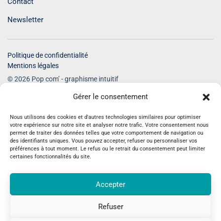
Contact
Newsletter
Politique de confidentialité
Mentions légales
© 2026 Pop com’ - graphisme intuitif
Tous droits réservés
Gérer le consentement
Nous utilisons des cookies et d'autres technologies similaires pour optimiser
votre expérience sur notre site et analyser notre trafic. Votre consentement nous
permet de traiter des données telles que votre comportement de navigation ou
des identifiants uniques. Vous pouvez accepter, refuser ou personnaliser vos
préférences à tout moment. Le refus ou le retrait du consentement peut limiter
Recevez des inspirations pour une
certaines fonctionnalités du site.
communication plus humaine
Accepter
Conseils en graphisme, identité visuelle, site internet et
communication sensible pour faire rayonner votre
Refuser
activité avec justesse.