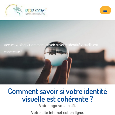
Aller
au
contenu
Accueil
»
Blog
»
Comment savoir si votre identité visuelle est
cohérente ?
Comment savoir si votre identité
visuelle est cohérente ?
Votre logo vous plaît.
Votre site internet est en ligne.