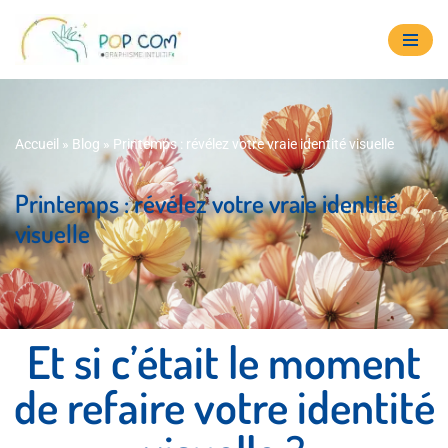
Aller
au
contenu
Accueil
»
Blog
»
Printemps : révélez votre vraie identité visuelle
Printemps : révélez votre vraie identité
visuelle
Et si c’était le moment
de refaire votre identité