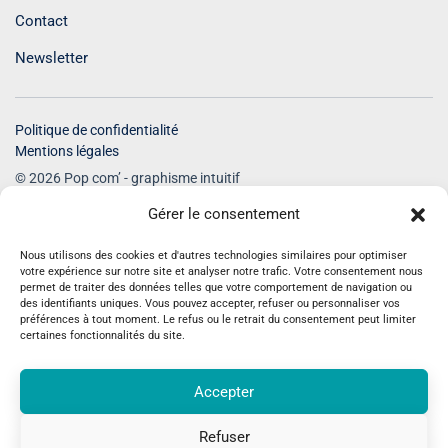
Contact
Newsletter
Politique de confidentialité
Mentions légales
© 2026 Pop com’ - graphisme intuitif
Tous droits réservés
Gérer le consentement
Nous utilisons des cookies et d'autres technologies similaires pour optimiser
votre expérience sur notre site et analyser notre trafic. Votre consentement nous
permet de traiter des données telles que votre comportement de navigation ou
des identifiants uniques. Vous pouvez accepter, refuser ou personnaliser vos
préférences à tout moment. Le refus ou le retrait du consentement peut limiter
Recevez des inspirations pour une
certaines fonctionnalités du site.
communication plus humaine
Accepter
Conseils en graphisme, identité visuelle, site internet et
communication sensible pour faire rayonner votre
Refuser